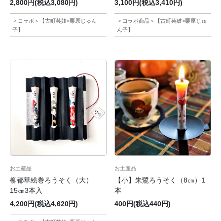
2,800円(税込3,080円)
3,100円(税込3,410円)
＜コラボ＞【古町芸妓×栗原じゅん
＜コラボ商品＞【古町芸妓×栗原じゅ
子】
ん子】
お土産品
お土産品
柳都華絵巻ろうそく（大）
【小】朱鷺ろうそく（8㎝）1
15㎝3本入
本
4,200円(税込4,620円)
400円(税込440円)