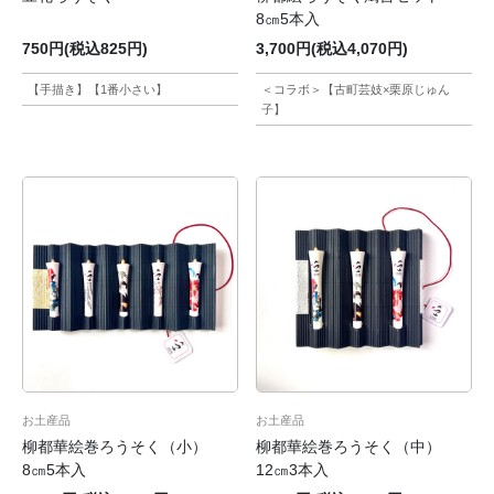
8㎝5本入
750円(税込825円)
3,700円(税込4,070円)
【手描き】【1番小さい】
＜コラボ＞【古町芸妓×栗原じゅん
子】
お土産品
お土産品
柳都華絵巻ろうそく（小）
柳都華絵巻ろうそく（中）
8㎝5本入
12㎝3本入