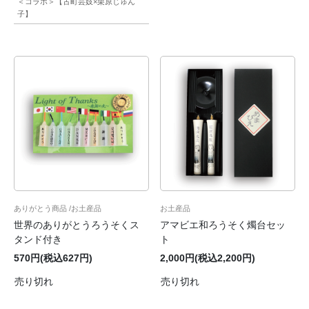
＜コラボ＞【古町芸妓×栗原じゅん
子】
ありがとう商品
お土産品
お土産品
世界のありがとうろうそくス
アマビエ和ろうそく燭台セッ
タンド付き
ト
570円(税込627円)
2,000円(税込2,200円)
売り切れ
売り切れ