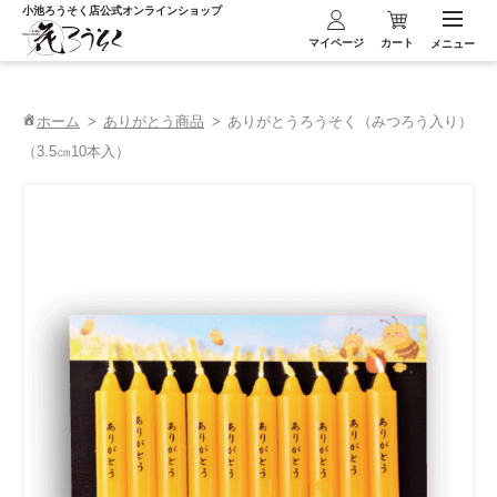
小池ろうそく店
公式オンラインショップ
マイページ
カート
メニュー
ホーム
ありがとう商品
ありがとうろうそく（みつろう入り）
（3.5㎝10本入）