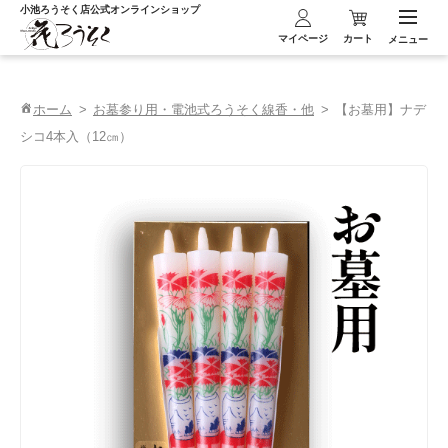
小池ろうそく店
公式オンラインショップ
マイページ
カート
メニュー
ホーム
お墓参り用・電池式ろうそく線香・他
【お墓用】ナデ
シコ4本入（12㎝）