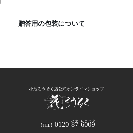
贈答用の包装について
小池ろうそく店公式オンラインショップ
0120-
87
-
6009
【TEL】